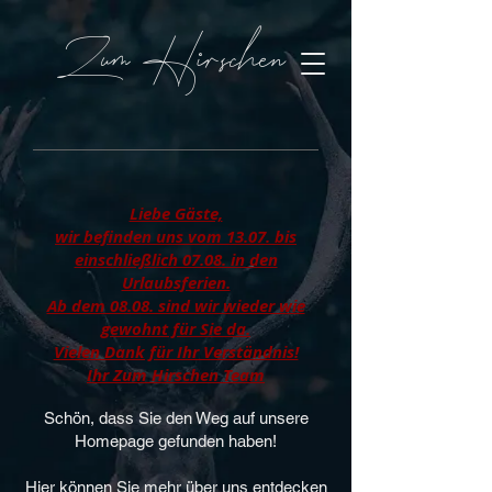
Zum Hirschen
Liebe Gäste,
wir befinden uns vom 13.07. bis
einschließlich 07.08. in den
Urlaubsferien.
Ab dem 08.08. sind wir wieder wie
gewohnt für Sie da.
Vielen Dank für Ihr Verständnis!
Ihr Zum Hirschen Team
Schön, dass Sie den Weg auf unsere
Homepage gefunden haben!
Hier können Sie mehr über uns entdecken